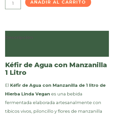
Kéfir
AÑADIR AL CARRITO
de
Agua
con
Manzanilla
Descripción
1
Valoraciones (0)
Litro
|
Kéfir de Agua con Manzanilla
Hierba
1 Litro
Linda
El
Kéfir de Agua con Manzanilla de 1 litro de
Vegan
Hierba Linda Vegan
es una bebida
cantidad
fermentada elaborada artesanalmente con
tibicos vivos, piloncillo y flores de manzanilla