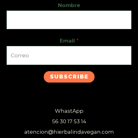
Nombre
Email
*
SUBSCRIBE
WhastApp
56 30 17 53 14
atencion@hierbalindavegan.com