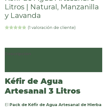
Litros | Natural, Manzanilla
y Lavanda
(
1
valoración de cliente)
Valorado
1
5.00
sobre
5 basado
en
puntuación
Descripción
de cliente
Valoraciones (1)
Kéfir de Agua
Artesanal 3 Litros
El
Pack de Kéfir de Agua Artesanal de Hierba