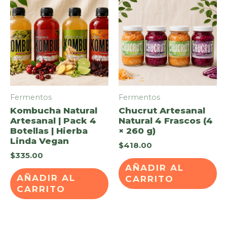
Fermentos
Fermentos
Kombucha Natural
Chucrut Artesanal
Artesanal | Pack 4
Natural 4 Frascos (4
Botellas | Hierba
× 260 g)
Linda Vegan
$
418.00
$
335.00
AÑADIR AL
AÑADIR AL
CARRITO
CARRITO