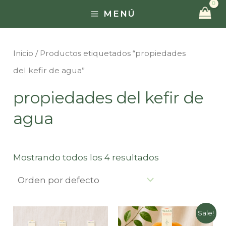
Ir
MENÚ
MAIN
al
contenido
MENU
Inicio
/ Productos etiquetados “propiedades
del kefir de agua”
propiedades del kefir de
agua
Mostrando todos los 4 resultados
Sale!