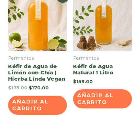
Fermentos
Fermentos
Kéfir de Agua de
Kéfir de Agua
Limón con Chía |
Natural 1 Litro
Hierba Linda Vegan
$
159.00
Original
Current
$
175.00
$
170.00
price
price
AÑADIR AL
was:
is:
AÑADIR AL
CARRITO
$175.00.
$170.00.
CARRITO