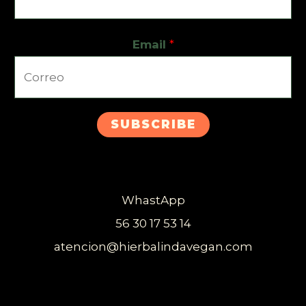
Email
*
SUBSCRIBE
WhastApp
56 30 17 53 14
atencion@hierbalindavegan.com