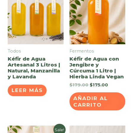
Todos
Fermentos
Kéfir de Agua
Kéfir de Agua con
Artesanal 3 Litros |
Jengibre y
Natural, Manzanilla
Cúrcuma 1 Litro |
y Lavanda
Hierba Linda Vegan
Original
Current
$
179.00
$
175.00
LEER MÁS
price
price
was:
is:
AÑADIR AL
$179.00.
$175.00.
CARRITO
Sale!