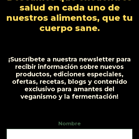
t
c
d
salud en cada uno de
o
o
t
u
nuestros alimentos, que tu
s
s
o
c
cuerpo sane.
t
o
s
¡Suscríbete a nuestra newsletter para
recibir información sobre nuevos
productos, ediciones especiales,
ofertas, recetas, blogs y contenido
exclusivo para amantes del
veganismo y la fermentación!
Nombre