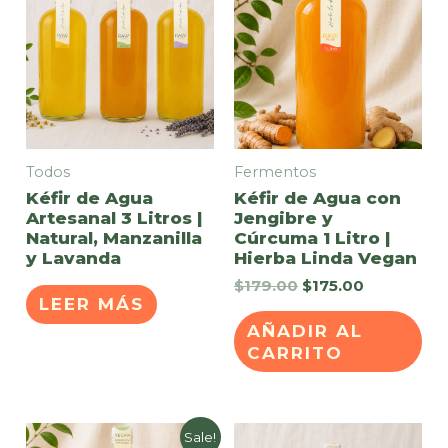
Todos
Fermentos
Kéfir de Agua
Kéfir de Agua con
Artesanal 3 Litros |
Jengibre y
Natural, Manzanilla
Cúrcuma 1 Litro |
y Lavanda
Hierba Linda Vegan
Original
Current
$
179.00
$
175.00
LEER MÁS
price
price
was:
is:
AÑADIR AL
$179.00.
$175.00.
CARRITO
Sale!