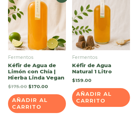
Fermentos
Fermentos
Kéfir de Agua de
Kéfir de Agua
Limón con Chía |
Natural 1 Litro
Hierba Linda Vegan
$
159.00
Original
Current
$
175.00
$
170.00
price
price
AÑADIR AL
was:
is:
AÑADIR AL
CARRITO
$175.00.
$170.00.
CARRITO