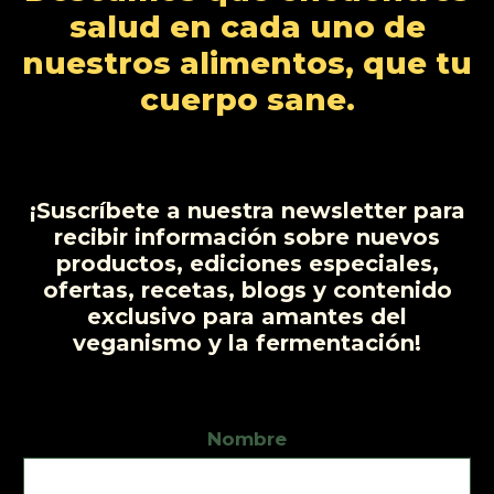
t
c
d
salud en cada uno de
o
o
t
u
nuestros alimentos, que tu
s
s
o
c
cuerpo sane.
t
o
s
¡Suscríbete a nuestra newsletter para
recibir información sobre nuevos
productos, ediciones especiales,
ofertas, recetas, blogs y contenido
exclusivo para amantes del
veganismo y la fermentación!
Nombre