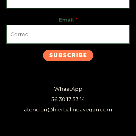
Email
*
SUBSCRIBE
WhastApp
56 30 17 53 14
atencion@hierbalindavegan.com