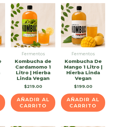
Fermentos
Fermentos
e
Kombucha de
Kombucha De
Cardamomo 1
Mango 1 Litro |
a
Litro | Hierba
Hierba Linda
Linda Vegan
Vegan
$
219.00
$
199.00
AÑADIR AL
AÑADIR AL
CARRITO
CARRITO