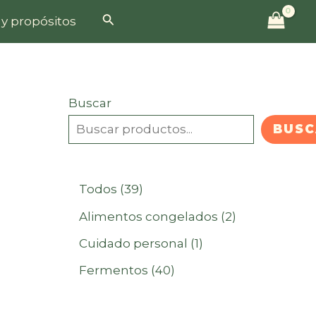
Buscar
 y propósitos
Buscar
BUSC
3
Todos
39
9
2
Alimentos congelados
2
p
p
1
Cuidado personal
1
r
r
p
4
Fermentos
40
o
o
r
0
d
d
o