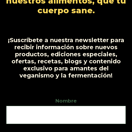
nuestros alimentos, que tu
s
s
o
c
cuerpo sane.
t
o
s
¡Suscríbete a nuestra newsletter para
recibir información sobre nuevos
productos, ediciones especiales,
ofertas, recetas, blogs y contenido
exclusivo para amantes del
veganismo y la fermentación!
Nombre