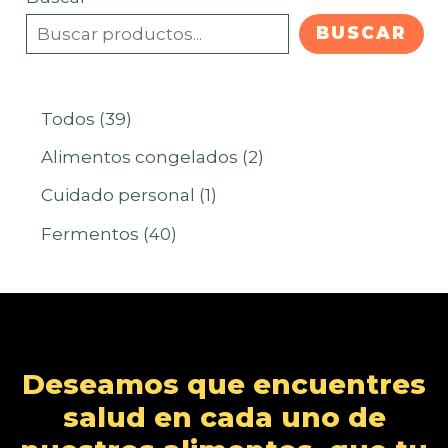
BUSCAR
3
Todos
39
9
2
Alimentos congelados
2
p
p
1
Cuidado personal
1
r
r
p
4
Fermentos
40
o
o
r
0
d
d
o
p
u
u
d
r
c
c
u
o
Deseamos que encuentres
t
t
c
d
salud en cada uno de
o
o
t
u