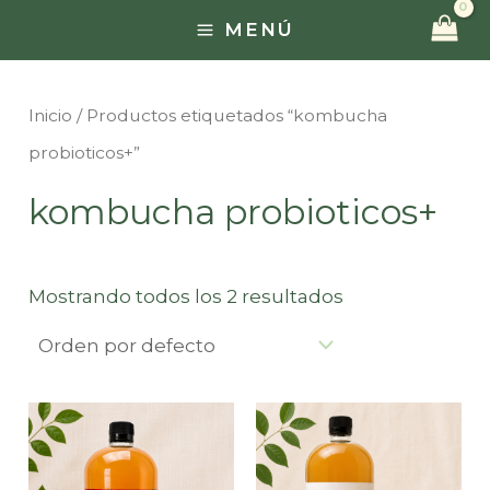
Ir
MENÚ
MAIN
al
contenido
MENU
Inicio
/ Productos etiquetados “kombucha
probioticos+”
kombucha probioticos+
Mostrando todos los 2 resultados