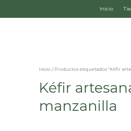
Ir
Inicio
Ti
al
contenido
Inicio
/ Productos etiquetados “Kéfir art
Kéfir artesan
manzanilla