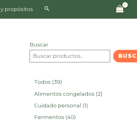
Buscar
 y propósitos
Buscar
BUSC
3
Todos
39
9
2
Alimentos congelados
2
p
p
1
Cuidado personal
1
r
r
p
4
Fermentos
40
o
o
r
0
d
d
o