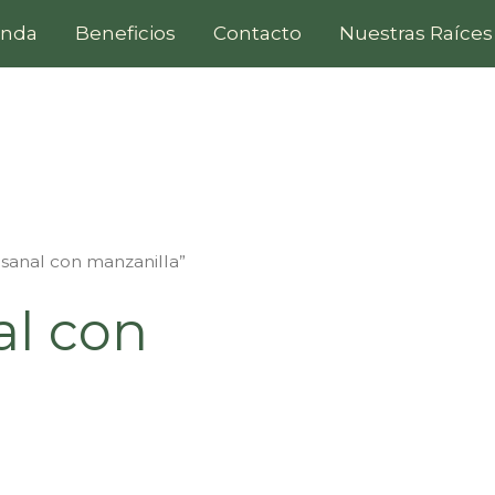
enda
Beneficios
Contacto
Nuestras Raíces
esanal con manzanilla”
al con