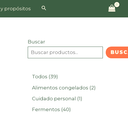
Buscar
 y propósitos
Buscar
BUSC
3
Todos
39
9
2
Alimentos congelados
2
p
p
1
Cuidado personal
1
r
r
p
4
Fermentos
40
o
o
r
0
d
d
o