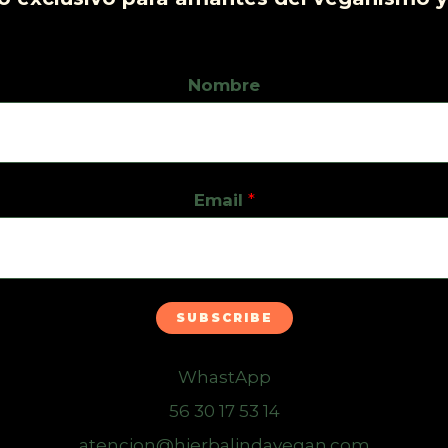
Nombre
Email
*
SUBSCRIBE
WhastApp
56 30 17 53 14
atencion@hierbalindavegan.com