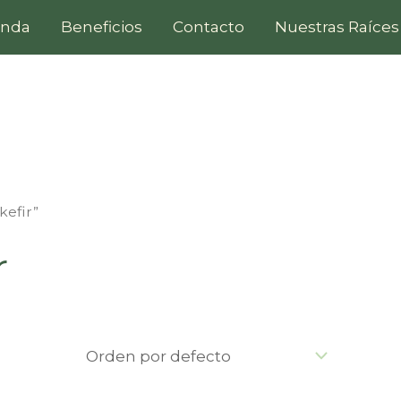
enda
Beneficios
Contacto
Nuestras Raíces
kefir”
r