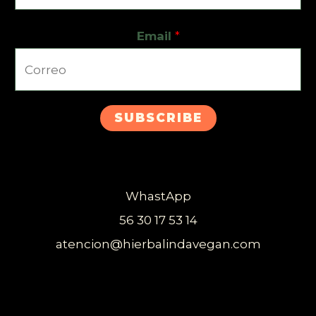
Email
*
SUBSCRIBE
WhastApp
56 30 17 53 14
atencion@hierbalindavegan.com