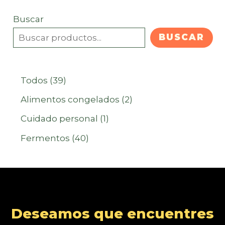
Buscar
BUSCAR
3
Todos
39
9
2
Alimentos congelados
2
p
p
1
Cuidado personal
1
r
r
p
4
Fermentos
40
o
o
r
0
d
d
o
p
u
u
d
r
c
c
u
o
Deseamos que encuentres
t
t
c
d