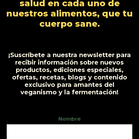
salud en cada uno de
o
o
t
u
nuestros alimentos, que tu
s
s
o
c
cuerpo sane.
t
o
s
¡Suscríbete a nuestra newsletter para
recibir información sobre nuevos
productos, ediciones especiales,
ofertas, recetas, blogs y contenido
exclusivo para amantes del
veganismo y la fermentación!
Nombre