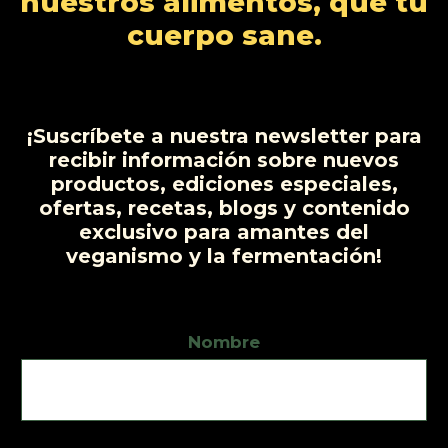
nuestros alimentos, que tu
s
s
o
c
cuerpo sane.
t
o
s
¡Suscríbete a nuestra newsletter para
recibir información sobre nuevos
productos, ediciones especiales,
ofertas, recetas, blogs y contenido
exclusivo para amantes del
veganismo y la fermentación!
Nombre