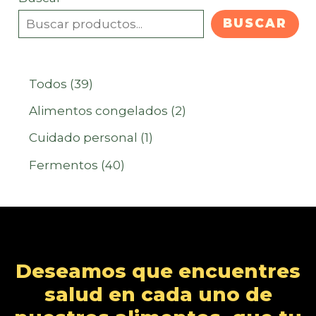
BUSCAR
3
Todos
39
9
2
Alimentos congelados
2
p
p
1
Cuidado personal
1
r
r
p
4
Fermentos
40
o
o
r
0
d
d
o
p
u
u
d
r
c
c
u
o
Deseamos que encuentres
t
t
c
d
salud en cada uno de
o
o
t
u