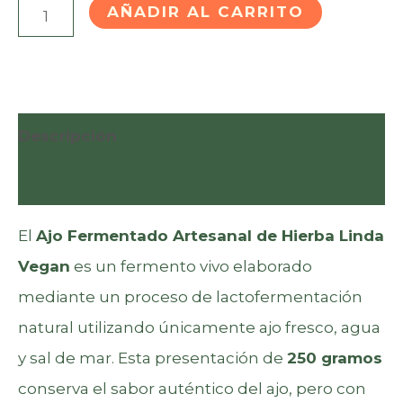
en
Ajo
AÑADIR AL CARRITO
puntuación
de cliente
Fermentado
Artesanal
(Lactofermentado)
250
Descripción
g
Valoraciones (1)
cantidad
El
Ajo Fermentado Artesanal de Hierba Linda
Vegan
es un fermento vivo elaborado
mediante un proceso de lactofermentación
natural utilizando únicamente ajo fresco, agua
y sal de mar. Esta presentación de
250 gramos
conserva el sabor auténtico del ajo, pero con