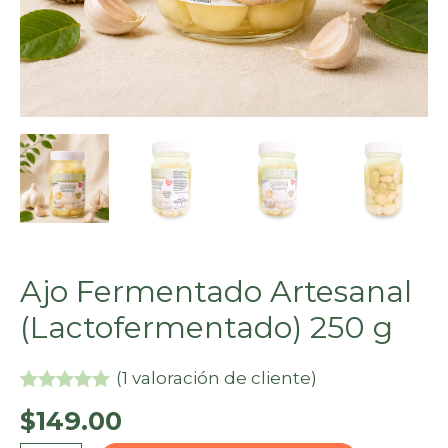
Ajo Fermentado Artesanal
(Lactofermentado) 250 g
(
1
valoración de cliente)
Valorado
1
$
149.00
5.00
sobre
5 basado