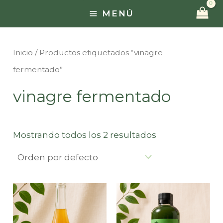
Ir
MENÚ
MAIN
al
contenido
MENU
Inicio
/ Productos etiquetados “vinagre
fermentado”
vinagre fermentado
Mostrando todos los 2 resultados