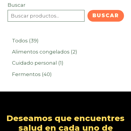
Buscar
BUSCAR
3
Todos
39
9
2
Alimentos congelados
2
p
p
1
Cuidado personal
1
r
r
p
4
Fermentos
40
o
o
r
0
d
d
o
p
u
u
d
r
c
c
u
o
Deseamos que encuentres
t
t
c
d
salud en cada uno de
o