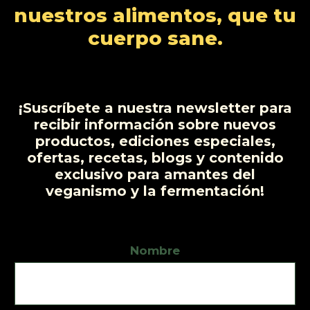
o
t
u
nuestros alimentos, que tu
s
s
o
c
cuerpo sane.
t
o
s
¡Suscríbete a nuestra newsletter para
recibir información sobre nuevos
productos, ediciones especiales,
ofertas, recetas, blogs y contenido
exclusivo para amantes del
veganismo y la fermentación!
Nombre