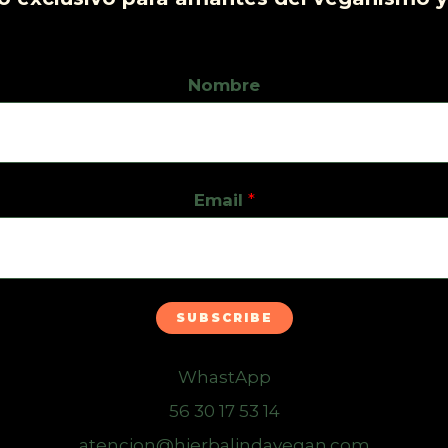
Nombre
Email
*
SUBSCRIBE
WhastApp
56 30 17 53 14
atencion@hierbalindavegan.com