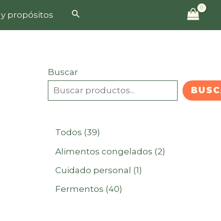
Buscar
 y propósitos
Buscar
BUSC
3
Todos
39
9
2
Alimentos congelados
2
p
p
1
Cuidado personal
1
r
r
p
4
Fermentos
40
o
o
r
0
d
d
o