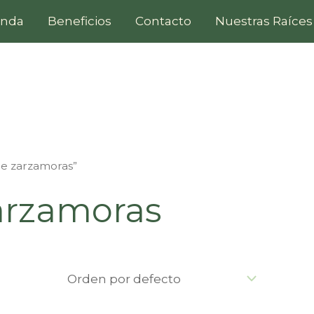
enda
Beneficios
Contacto
Nuestras Raíces
de zarzamoras”
arzamoras