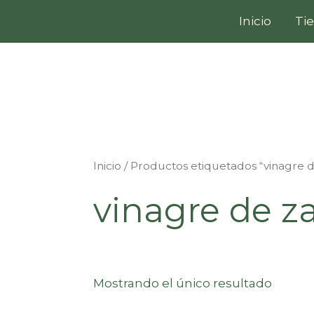
Ir
Inicio
Ti
al
contenido
Inicio
/ Productos etiquetados “vinagre 
vinagre de z
Mostrando el único resultado