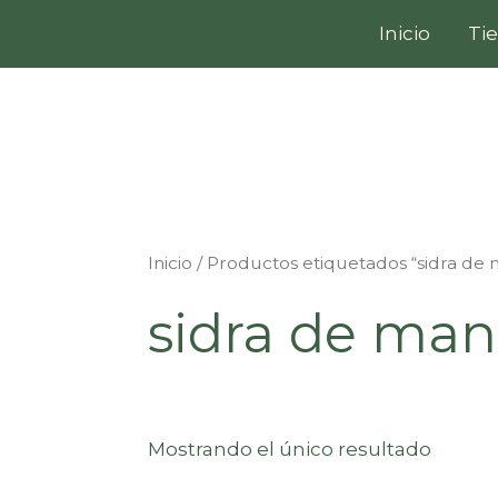
Ir
Inicio
Ti
al
contenido
Inicio
/ Productos etiquetados “sidra de
sidra de ma
Mostrando el único resultado