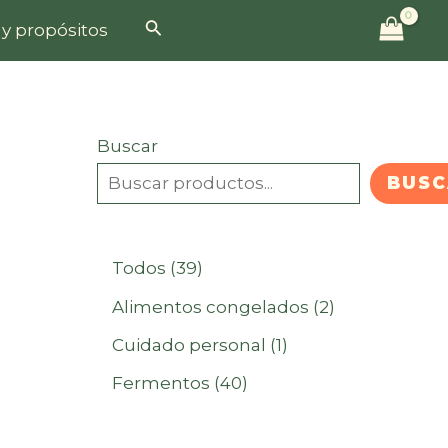
Buscar
 y propósitos
Buscar
BUSC
3
Todos
39
9
2
Alimentos congelados
2
p
p
1
Cuidado personal
1
r
r
p
4
Fermentos
40
o
o
r
0
d
d
o