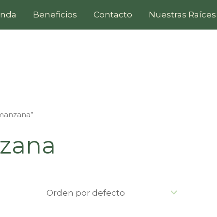
enda
Beneficios
Contacto
Nuestras Raíces
 manzana”
nzana