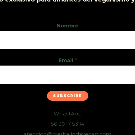
Nombre
Email
*
SUBSCRIBE
WhastApp
56 30 17 53 14
atencion@hierbalindavegan.com