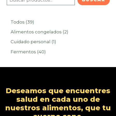
3
Todos
39
9
2
Alimentos congelados
2
p
p
1
Cuidado personal
1
r
r
p
4
Fermentos
40
o
o
r
0
d
d
o
p
u
u
d
r
c
c
u
o
Deseamos que encuentres
t
t
c
d
salud en cada uno de
o
o
t
u
nuestros alimentos, que tu
s
s
o
c