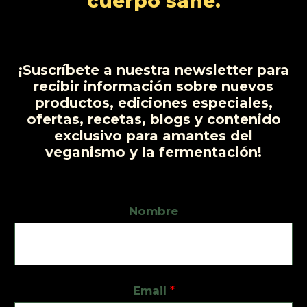
cuerpo sane.
t
o
s
¡Suscríbete a nuestra newsletter para
recibir información sobre nuevos
productos, ediciones especiales,
ofertas, recetas, blogs y contenido
exclusivo para amantes del
veganismo y la fermentación!
Nombre
Email
*