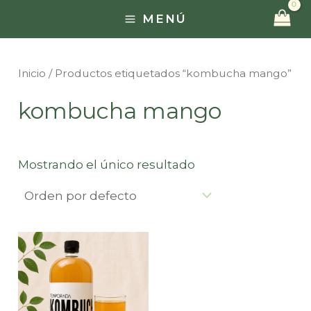
Ir
MENÚ
MAIN
al
contenido
MENU
Inicio
/ Productos etiquetados “kombucha mango”
kombucha mango
Mostrando el único resultado