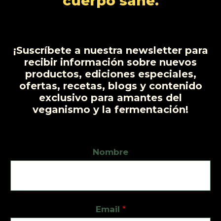
cuerpo sane.
t
o
s
¡Suscríbete a nuestra newsletter para
recibir información sobre nuevos
productos, ediciones especiales,
ofertas, recetas, blogs y contenido
exclusivo para amantes del
veganismo y la fermentación!
Nombre
Email
*