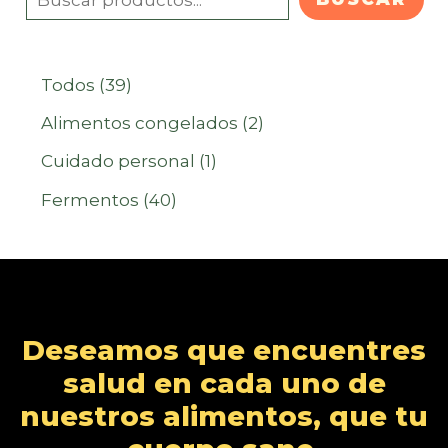
3
Todos
39
9
2
Alimentos congelados
2
p
p
1
Cuidado personal
1
r
r
p
4
Fermentos
40
o
o
r
0
d
d
o
p
u
u
d
r
c
c
u
o
Deseamos que encuentres
t
t
c
d
salud en cada uno de
o
o
t
u
nuestros alimentos, que tu
s
s
o
c