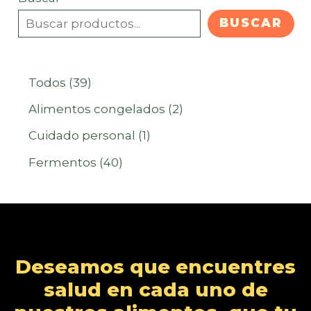
BUSCAR
3
Todos
39
9
2
Alimentos congelados
2
p
p
1
Cuidado personal
1
r
r
p
4
Fermentos
40
o
o
r
0
d
d
o
p
u
u
d
r
c
c
u
o
Deseamos que encuentres
t
t
c
d
salud en cada uno de
o
o
t
u