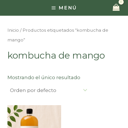
Ir
MENÚ
MAIN
al
contenido
MENU
Inicio
/ Productos etiquetados “kombucha de
mango”
kombucha de mango
Mostrando el único resultado