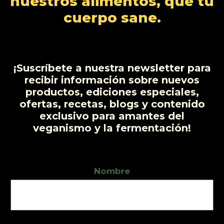
nuestros alimentos, que tu
s
s
o
c
cuerpo sane.
t
o
s
¡Suscríbete a nuestra newsletter para
recibir información sobre nuevos
productos, ediciones especiales,
ofertas, recetas, blogs y contenido
exclusivo para amantes del
veganismo y la fermentación!
Nombre