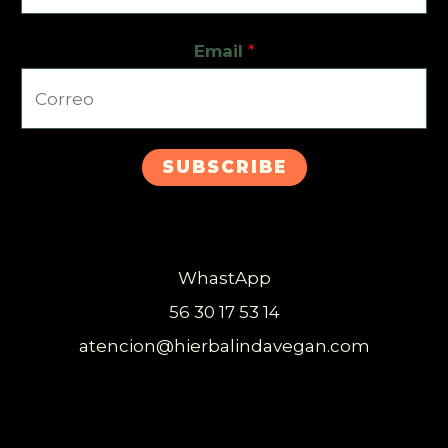
Email
*
SUBSCRIBE
WhastApp
56 30 17 53 14
atencion@hierbalindavegan.com