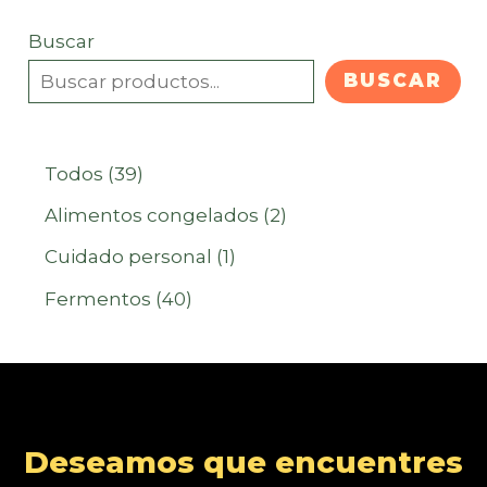
Buscar
BUSCAR
3
Todos
39
9
2
Alimentos congelados
2
p
p
1
Cuidado personal
1
r
r
p
4
Fermentos
40
o
o
r
0
d
d
o
p
u
u
d
r
c
c
u
o
Deseamos que encuentres
t
t
c
d