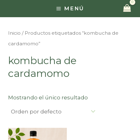
Ir
MENÚ
MAIN
al
contenido
MENU
Inicio
/ Productos etiquetados “kombucha de
cardamomo”
kombucha de
cardamomo
Mostrando el único resultado