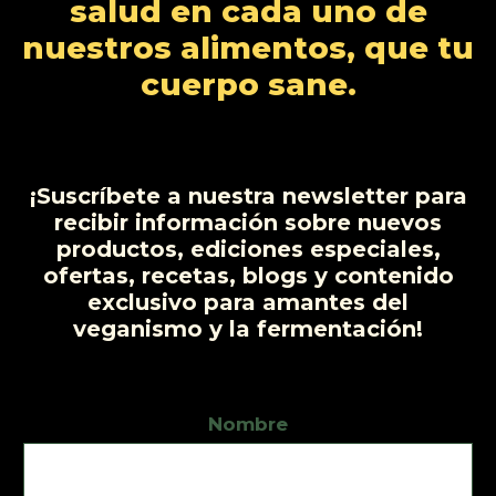
salud en cada uno de
o
o
t
u
nuestros alimentos, que tu
s
s
o
c
cuerpo sane.
t
o
s
¡Suscríbete a nuestra newsletter para
recibir información sobre nuevos
productos, ediciones especiales,
ofertas, recetas, blogs y contenido
exclusivo para amantes del
veganismo y la fermentación!
Nombre