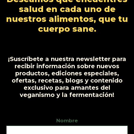
t
t
c
d
salud en cada uno de
o
o
t
u
nuestros alimentos, que tu
s
s
o
c
cuerpo sane.
t
o
s
¡Suscríbete a nuestra newsletter para
recibir información sobre nuevos
productos, ediciones especiales,
ofertas, recetas, blogs y contenido
exclusivo para amantes del
veganismo y la fermentación!
Nombre