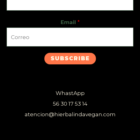
Email
*
SUBSCRIBE
WhastApp
56 30 17 53 14
atencion@hierbalindavegan.com