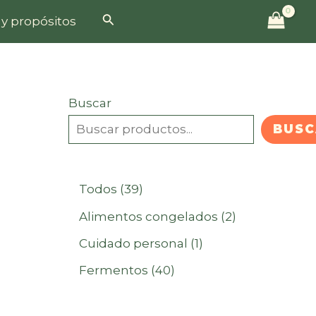
Buscar
 y propósitos
Buscar
BUSC
3
Todos
39
9
2
Alimentos congelados
2
p
p
1
Cuidado personal
1
r
r
p
4
Fermentos
40
o
o
r
0
d
d
o