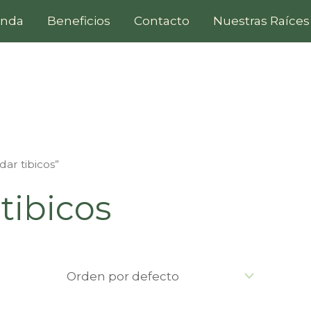
enda
Beneficios
Contacto
Nuestras Raíces
ar tibicos”
tibicos