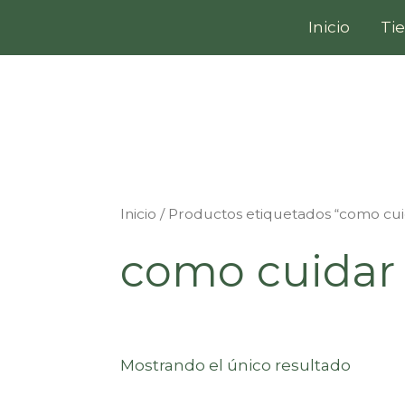
Ir
Inicio
Ti
al
contenido
Inicio
/ Productos etiquetados “como cuid
como cuidar 
Mostrando el único resultado