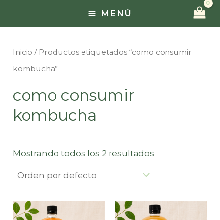
Ir
MENÚ
MAIN
al
contenido
MENU
Inicio
/ Productos etiquetados “como consumir
kombucha”
como consumir
kombucha
Mostrando todos los 2 resultados