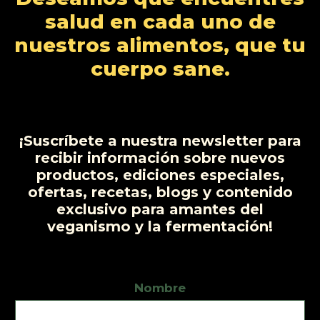
t
t
c
d
salud en cada uno de
o
o
t
u
nuestros alimentos, que tu
s
s
o
c
cuerpo sane.
t
o
s
¡Suscríbete a nuestra newsletter para
recibir información sobre nuevos
productos, ediciones especiales,
ofertas, recetas, blogs y contenido
exclusivo para amantes del
veganismo y la fermentación!
Nombre