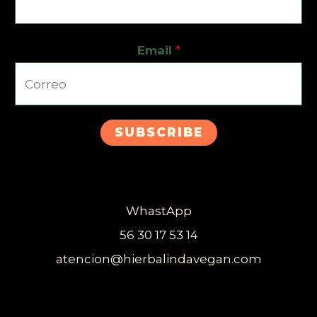
Email
*
SUBSCRIBE
WhastApp
56 30 17 53 14
atencion@hierbalindavegan.com