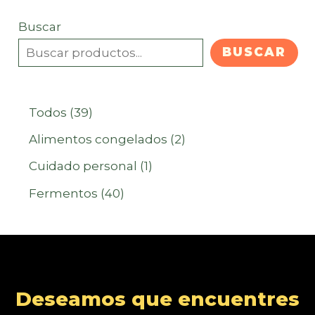
Buscar
BUSCAR
3
Todos
39
9
2
Alimentos congelados
2
p
p
1
Cuidado personal
1
r
r
p
4
Fermentos
40
o
o
r
0
d
d
o
p
u
u
d
r
c
c
u
o
Deseamos que encuentres
t
t
c
d