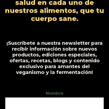
salud en cada uno de
o
o
t
u
nuestros alimentos, que tu
s
s
o
c
cuerpo sane.
t
o
s
¡Suscríbete a nuestra newsletter para
recibir información sobre nuevos
productos, ediciones especiales,
ofertas, recetas, blogs y contenido
exclusivo para amantes del
veganismo y la fermentación!
Nombre