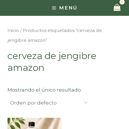
Ir
MENÚ
MAIN
al
contenido
MENU
Inicio
/ Productos etiquetados “cerveza de
jengibre amazon”
cerveza de jengibre
amazon
Mostrando el único resultado