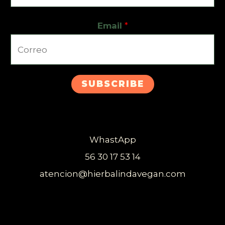
Email
*
SUBSCRIBE
WhastApp
56 30 17 53 14
atencion@hierbalindavegan.com