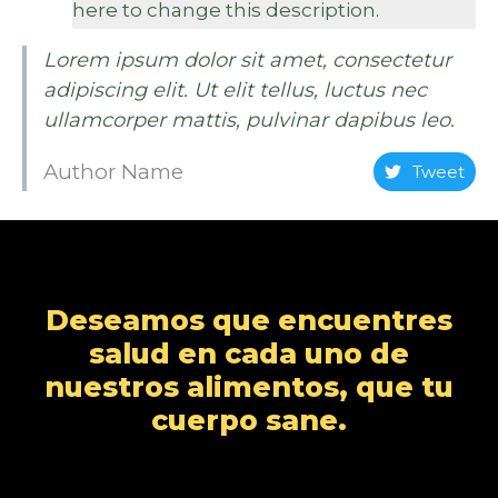
here to change this description.
Lorem ipsum dolor sit amet, consectetur
adipiscing elit. Ut elit tellus, luctus nec
ullamcorper mattis, pulvinar dapibus leo.
Author Name
Tweet
Deseamos que encuentres
salud en cada uno de
nuestros alimentos, que tu
cuerpo sane.