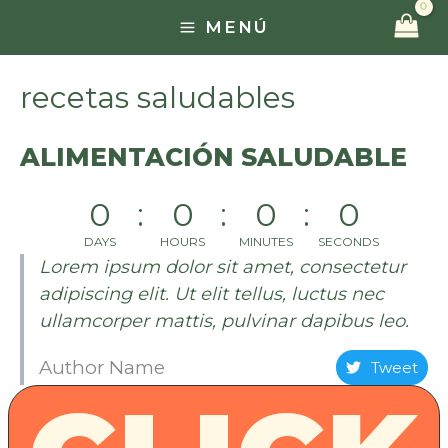
Ir
MENÚ
MAIN
al
contenido
MENU
recetas saludables
ALIMENTACIÓN SALUDABLE
0
0
0
0
DAYS
HOURS
MINUTES
SECONDS
Lorem ipsum dolor sit amet, consectetur
adipiscing elit. Ut elit tellus, luctus nec
ullamcorper mattis, pulvinar dapibus leo.
Author Name
Tweet